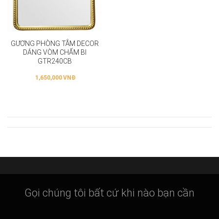
GƯƠNG PHÒNG TẮM DECOR
DÁNG VÒM CHẤM BI
GTR240CB
1,650,000
VNĐ
Gọi chúng tôi bất cứ khi nào bạn cần