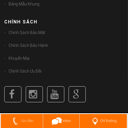
Bảng Mẫu Khung
CHÍNH SÁCH
Chính Sách Bảo Mật
Chính Sách Bảo Hành
Khuyến Mại
Chính Sách Ưu Đãi
Copyright (C) 2018
guongbolen.com
. All Rights Reserved.
Chỉ Đường
Gọi điện
Inbox