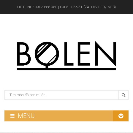
HOTLINE :
0902.666.960 | 0906.106.951 (ZALO/VIBER/IMES)
MENU
GƯƠNG PHÒNG TẮM