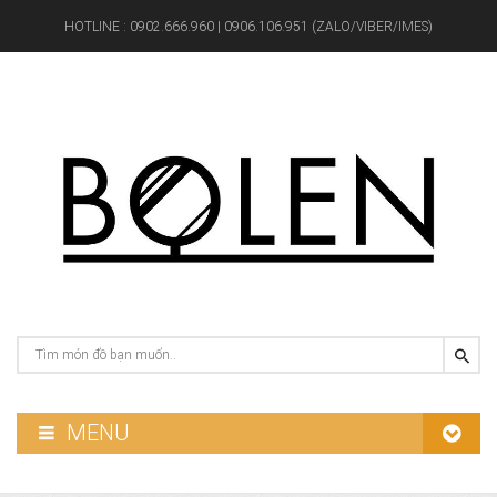
HOTLINE :
0902.666.960 | 0906.106.951 (ZALO/VIBER/IMES)
MENU
GƯƠNG PHÒNG TẮM