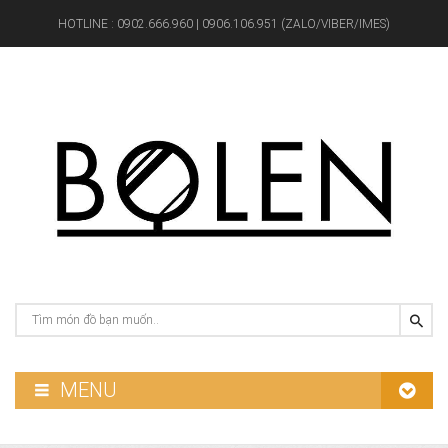
HOTLINE :
0902.666.960 | 0906.106.951 (ZALO/VIBER/IMES)
MENU
GƯƠNG PHÒNG TẮM