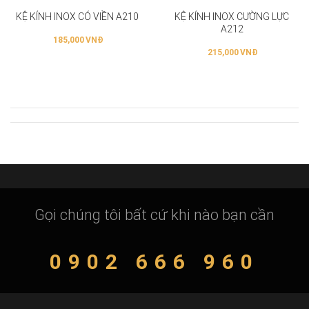
KỆ KÍNH INOX CÓ VIỀN A210
KỆ KÍNH INOX CƯỜNG LỰC
A212
185,000
VNĐ
215,000
VNĐ
Gọi chúng tôi bất cứ khi nào bạn cần
0902 666 960