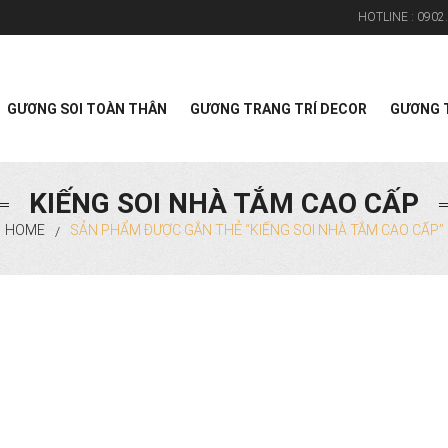
HOTLINE :
0902.
Search
GƯƠNG SOI TOÀN THÂN
GƯƠNG TRANG TRÍ DECOR
GƯƠNG T
KIẾNG SOI NHÀ TẮM CAO CẤP
HOME
SẢN PHẨM ĐƯỢC GẮN THẺ “KIẾNG SOI NHÀ TẮM CAO CẤP”
/