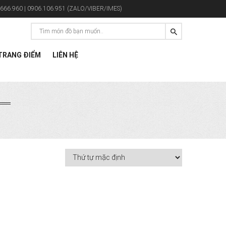
666.960 | 0906.106.951 (ZALO/VIBER/IMES)
RANG ĐIỂM
LIÊN HỆ