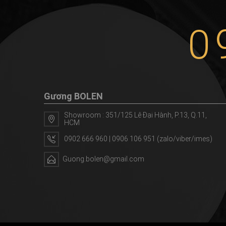
0
Gương BOLEN
Showroom : 351/125 Lê Đại Hành, P.13, Q.11,
HCM
0902 666 960 | 0906 106 951 (zalo/viber/imes)
Guong.bolen@gmail.com