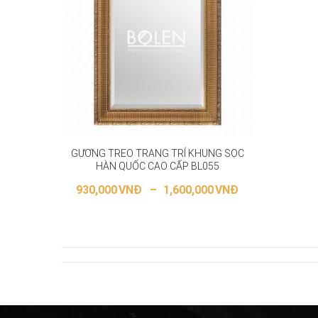
GƯƠNG TREO TRANG TRÍ KHUNG SỌC
HÀN QUỐC CAO CẤP BL055
930,000
VNĐ
–
1,600,000
VNĐ
LỰA CHỌN CÁC TÙY CHỌN