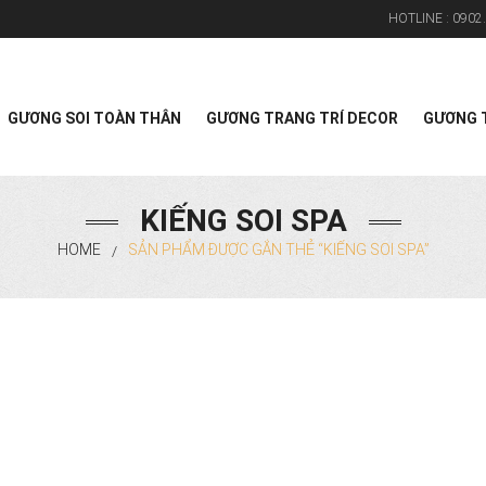
HOTLINE :
0902.
Search
GƯƠNG SOI TOÀN THÂN
GƯƠNG TRANG TRÍ DECOR
GƯƠNG T
KIẾNG SOI SPA
HOME
SẢN PHẨM ĐƯỢC GẮN THẺ “KIẾNG SOI SPA”
/