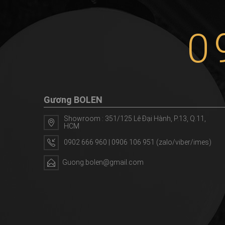
0
Gương BOLEN
Showroom : 351/125 Lê Đại Hành, P.13, Q.11,
HCM
0902 666 960 | 0906 106 951 (zalo/viber/imes)
Guong.bolen@gmail.com