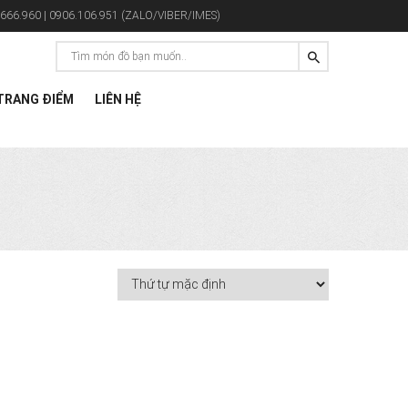
666.960 | 0906.106.951 (ZALO/VIBER/IMES)
RANG ĐIỂM
LIÊN HỆ