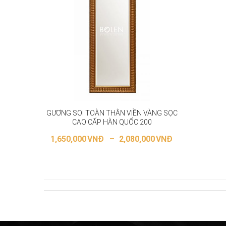
GƯƠNG SOI TOÀN THÂN VIỀN VÀNG SỌC
CAO CẤP HÀN QUỐC 200
1,650,000
VNĐ
–
2,080,000
VNĐ
LỰA CHỌN CÁC TÙY CHỌN