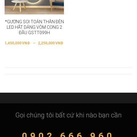
*GƯƠNG SOI TOÀN THÂN ĐÈN
LED HẮT DÁNG VÒM CONG 2
ĐẦU GSTT099H
1,450,000
VNĐ
–
2,250,000
VNĐ
Gọi chúng tôi bất cứ khi nào bạn cần
0902 666 960