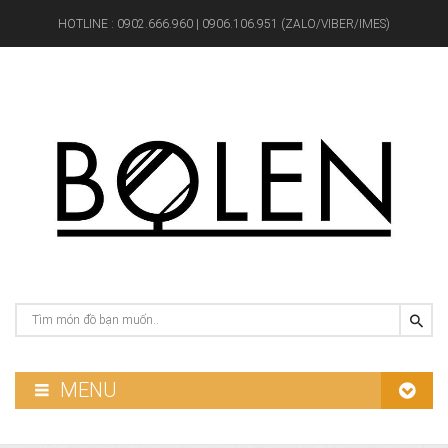
HOTLINE :
0902.666.960 | 0906.106.951 (ZALO/VIBER/IMES)
MENU
GƯƠNG PHÒNG TẮM