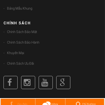
Bảng Mẫu Khung
CHÍNH SÁCH
Chính Sách Bảo Mật
Chính Sách Bảo Hành
Khuyến Mại
Chính Sách Ưu Đãi
Copyright (C) 2018
guongbolen.com
. All Rights Reserved.
Chỉ Đường
Gọi điện
Inbox