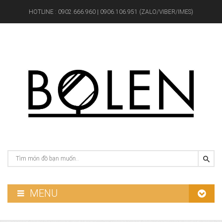
HOTLINE :
0902.666.960 | 0906.106.951 (ZALO/VIBER/IMES)
MENU
GƯƠNG PHÒNG TẮM