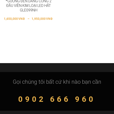
*GƯƠNG ĐÈN DÁNG CONG 2
ĐẦU VIỀN KIM LOẠI LED HẮT
GLE099NH
1,650,000
VNĐ
–
1,950,000
VNĐ
Gọi chúng tôi bất cứ khi nào bạn cần
0902 666 960