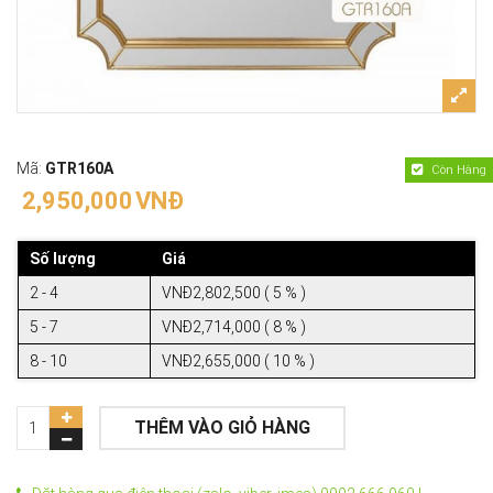
Mã:
GTR160A
Còn Hàng
2,950,000
VNĐ
Số lượng
Giá
2 - 4
VNĐ2,802,500 ( 5 % )
5 - 7
VNĐ2,714,000 ( 8 % )
8 - 10
VNĐ2,655,000 ( 10 % )
THÊM VÀO GIỎ HÀNG