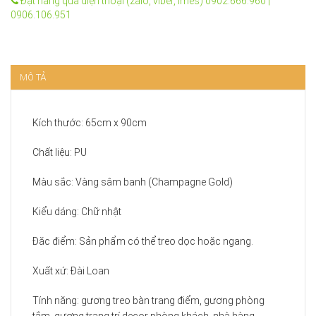
Đặt hàng qua điện thoại (zalo, viber, imes) 0902.666.960 |
0906.106.951
MÔ TẢ
Kích thước: 65cm x 90cm
Chất liệu: PU
Màu sắc: Vàng sâm banh (Champagne Gold)
Kiểu dáng: Chữ nhật
Đăc điểm: Sản phẩm có thể treo dọc hoặc ngang.
Xuất xứ: Đài Loan
Tính năng: gương treo bàn trang điểm, gương phòng