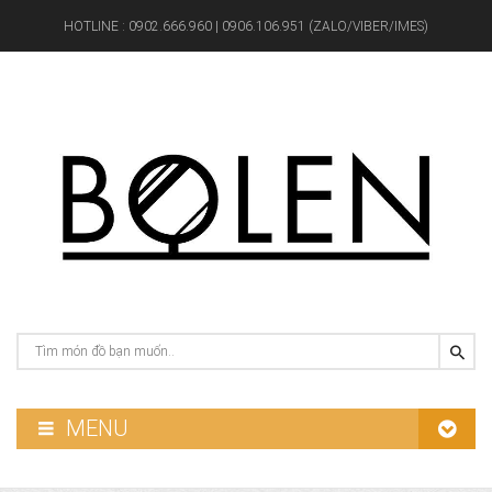
HOTLINE :
0902.666.960 | 0906.106.951 (ZALO/VIBER/IMES)
MENU
GƯƠNG PHÒNG TẮM