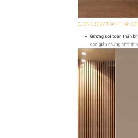
GƯƠNG BODY TOÀN THÂN GỖ
Gương soi toàn thân k
đơn giản nhưng rất tinh tế