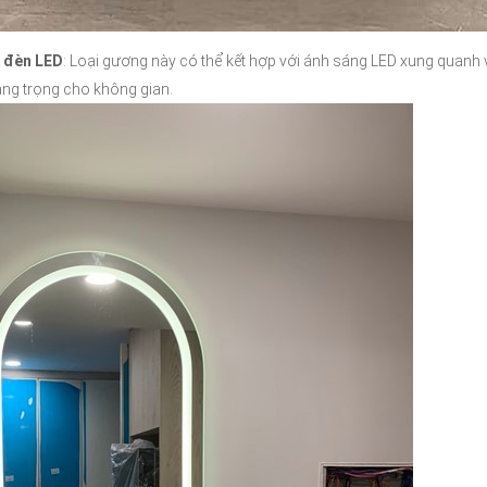
ó đèn LED
: Loại gương này có thể kết hợp với ánh sáng LED xung quanh v
ang trọng cho không gian.