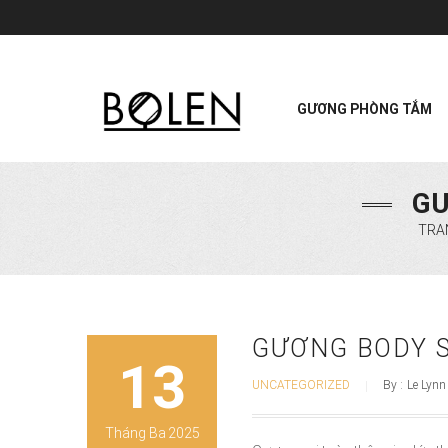
GƯƠNG PHÒNG TẮM
GƯ
TRA
GƯƠNG BODY S
13
UNCATEGORIZED
By :
Le Lynn
Tháng Ba
2025