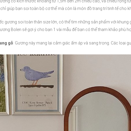
hường có kích thước khoảng từ 1,5m đến 2m chiều cao, và chiều rộng t
ỉ giúp bạn soi toàn bộ cơ thể mà còn là món đồ trang trí tinh tế cho 
c gương soi toàn thân size lớn, có thể tìm những sản phẩm với khung gư
Gương Bolen sẽ gợi ý cho bạn 1 vài mẫu để bạn có thể tham khảo phù hợ
hung gỗ
: Gương này mang lại cảm giác ấm áp và sang trọng. Các loại 