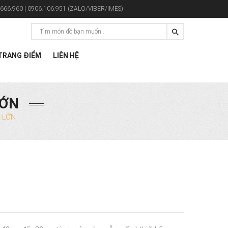
666.960 | 0906.106.951 (ZALO/VIBER/IMES)
RANG ĐIỂM
LIÊN HỆ
LỚN
 LỚN