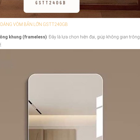
 DÁNG VÒM BẢN LỚN GSTT240GB
hông khung (frameless)
: Đây là lựa chọn hiện đại, giúp không gian trô
.