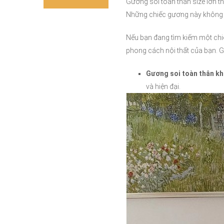
Gương soi toàn thân size lớn t
Những chiếc gương này không ch
Nếu bạn đang tìm kiếm một chiế
phong cách nội thất của bạn. 
Gương soi toàn thân k
và hiện đại.