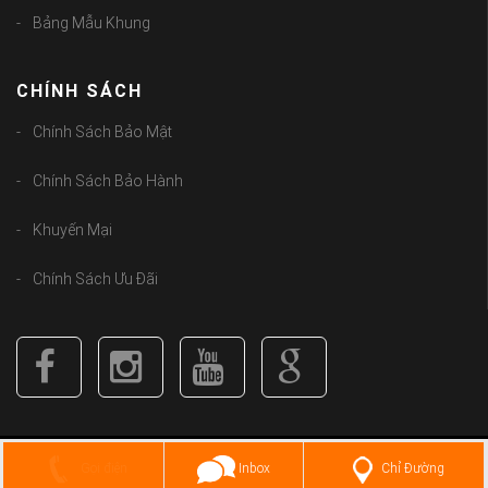
Bảng Mẫu Khung
CHÍNH SÁCH
Chính Sách Bảo Mật
Chính Sách Bảo Hành
Khuyến Mại
Chính Sách Ưu Đãi
Copyright (C) 2018
guongbolen.com
. All Rights Reserved.
Chỉ Đường
Gọi điện
Inbox