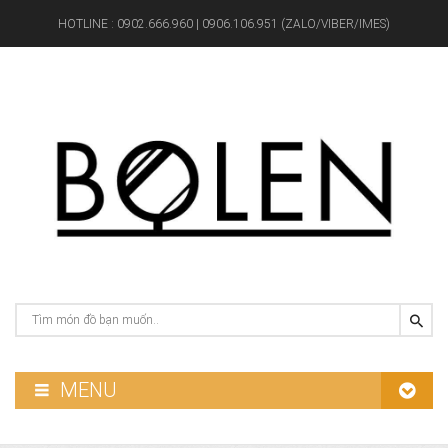
HOTLINE :
0902.666.960 | 0906.106.951 (ZALO/VIBER/IMES)
MENU
GƯƠNG PHÒNG TẮM