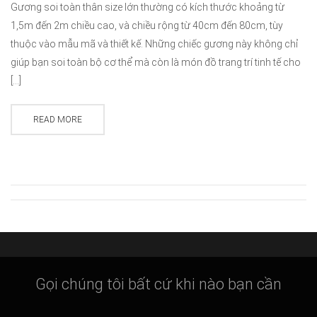
Gương soi toàn thân size lớn thường có kích thước khoảng từ
1,5m đến 2m chiều cao, và chiều rộng từ 40cm đến 80cm, tùy
thuộc vào mẫu mã và thiết kế. Những chiếc gương này không chỉ
giúp bạn soi toàn bộ cơ thể mà còn là món đồ trang trí tinh tế cho
[…]
READ MORE
Gọi chúng tôi bất cứ khi nào bạn cần