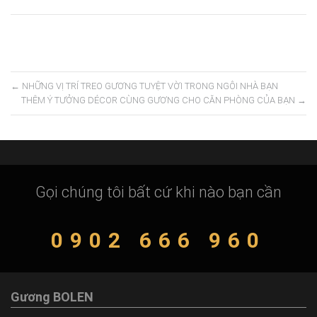
←
NHỮNG VỊ TRÍ TREO GƯƠNG TUYỆT VỜI TRONG NGÔI NHÀ BẠN
THÊM Ý TƯỞNG DÉCOR CÙNG GƯƠNG CHO CĂN PHÒNG CỦA BẠN
→
Gọi chúng tôi bất cứ khi nào bạn cần
0902 666 960
Gương BOLEN