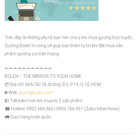
Trên đây là những yếu tố bạn nên chú ý khi mua gương trực tuyến,
Gương Bolen hi vọng sẽ giúp bạn thêm tự tin khi đặt mua sản
phẩm gương soi trên mạng.
➖
➖
➖
➖
➖
➖
➖
➖
➖
➖
➖
BOLEN – THE MIRROR TO YOUR HOME
📦
Địa chỉ: 666/30/26 đường 3/2, P.14, Q.10, HCM
🌐
Web:
guongbolen.com
💵
Tiết kiệm hơn khi mua từ 2 sản phẩm
☎
Hotline: 0902.666.960 | 0906.106.951 (Zalo/Viber/Imes)
🚛
Giao hàng toàn quốc