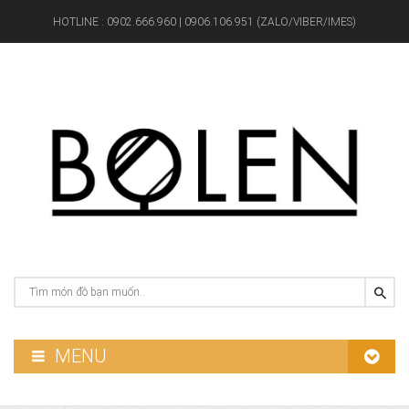
HOTLINE :
0902.666.960 | 0906.106.951 (ZALO/VIBER/IMES)
MENU
GƯƠNG PHÒNG TẮM