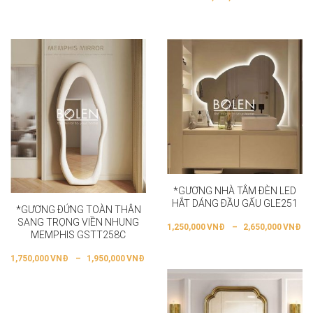
*GƯƠNG NHÀ TẮM ĐÈN LED
HẮT DÁNG ĐẦU GẤU GLE251
*GƯƠNG ĐỨNG TOÀN THÂN
SANG TRỌNG VIỀN NHUNG
1,250,000
VNĐ
–
2,650,000
VNĐ
MEMPHIS GSTT258C
1,750,000
VNĐ
–
1,950,000
VNĐ