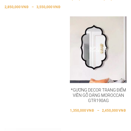
2,850,000
VNĐ
–
3,550,000
VNĐ
*GƯƠNG DECOR TRANG ĐIỂM
VIỀN GỖ DÁNG MOROCCAN
GTR190AG
1,350,000
VNĐ
–
2,450,000
VNĐ