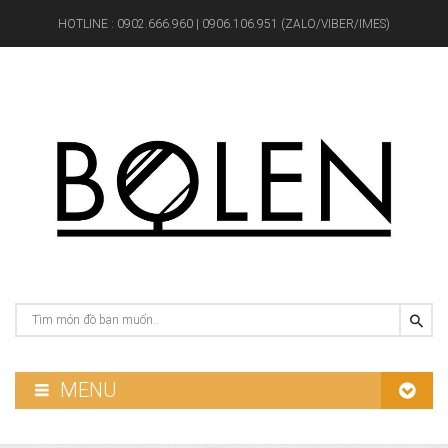
HOTLINE :
0902.666.960 | 0906.106.951 (ZALO/VIBER/IMES)
MENU
GƯƠNG PHÒNG TẮM