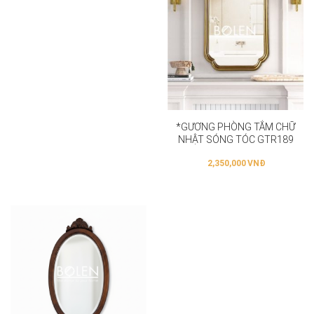
*GƯƠNG PHÒNG TẮM CHỮ
NHẬT SÓNG TÓC GTR189
2,350,000
VNĐ