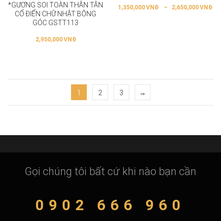
*GƯƠNG SOI TOÀN THÂN TÂN
1,350,000
VNĐ
–
2,650,000
VNĐ
CỔ ĐIỂN CHỮ NHẬT BÔNG
GÓC GSTT113
2,950,000
VNĐ
1
2
3
→
Gọi chúng tôi bất cứ khi nào bạn cần
0902 666 960