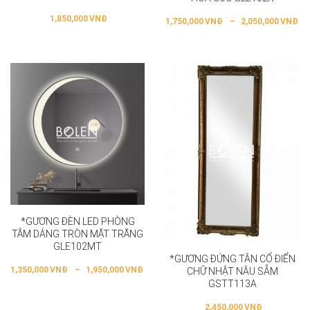
1,850,000
VNĐ
1,750,000
VNĐ
–
2,050,000
VNĐ
*GƯƠNG ĐÈN LED PHÒNG
TẮM DÁNG TRÒN MẶT TRĂNG
GLE102MT
*GƯƠNG ĐỨNG TÂN CỔ ĐIỂN
1,350,000
VNĐ
–
1,950,000
VNĐ
CHỮ NHẬT NÂU SẪM
GSTT113A
2,450,000
VNĐ