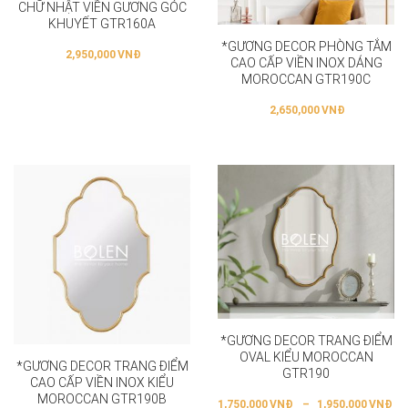
CHỮ NHẬT VIỀN GƯƠNG GÓC
KHUYẾT GTR160A
*GƯƠNG DECOR PHÒNG TẮM
2,950,000
VNĐ
CAO CẤP VIỀN INOX DÁNG
MOROCCAN GTR190C
2,650,000
VNĐ
*GƯƠNG DECOR TRANG ĐIỂM
OVAL KIỂU MOROCCAN
*GƯƠNG DECOR TRANG ĐIỂM
GTR190
CAO CẤP VIỀN INOX KIỂU
MOROCCAN GTR190B
1,750,000
VNĐ
–
1,950,000
VNĐ