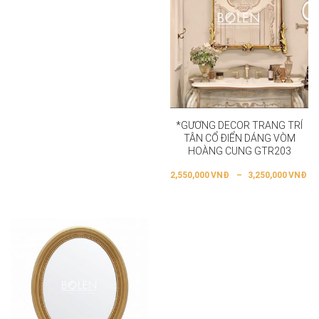
*GƯƠNG DECOR TRANG TRÍ
TÂN CỔ ĐIỂN DÁNG VÒM
HOÀNG CUNG GTR203
2,550,000
VNĐ
–
3,250,000
VNĐ