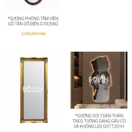
*GƯƠNG PHÒNG TẮM VIỀN
GỖ TÂN CỔ ĐIỂN GTR258G
2,550,000
VNĐ
*GƯƠNG SOI TOÀN THÂN
TREO TƯỜNG DÁNG GẤU CÓ
VÀ KHÔNG LED GSTT251H