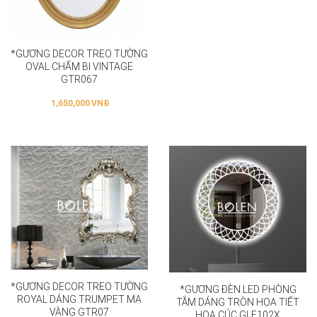
*GƯƠNG DECOR TREO TƯỜNG
OVAL CHẤM BI VINTAGE
GTR067
1,650,000
VNĐ
*GƯƠNG DECOR TREO TƯỜNG
*GƯƠNG ĐÈN LED PHÒNG
ROYAL DÁNG TRUMPET MẠ
TẮM DÁNG TRÒN HỌA TIẾT
VÀNG GTR07
HOA CÚC GLE102X