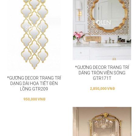
*GƯƠNG DECOR TRANG TRÍ
DÁNG TRÒN VIỀN SÓNG
*GƯƠNG DECOR TRANG TRÍ
GTR171T
DẠNG DÀI HỌA TIẾT ĐÈN
LỒNG GTR209
2,850,000
VNĐ
950,000
VNĐ