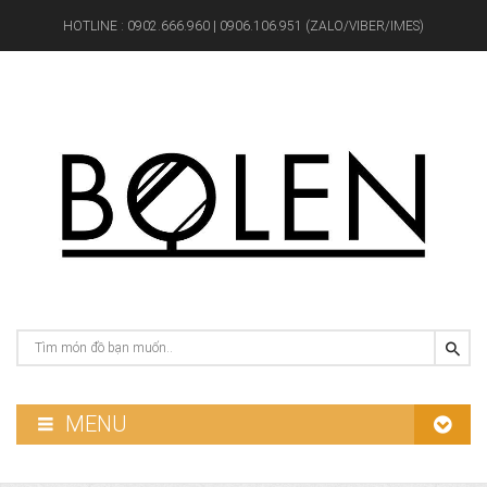
HOTLINE :
0902.666.960 | 0906.106.951 (ZALO/VIBER/IMES)
MENU
GƯƠNG PHÒNG TẮM