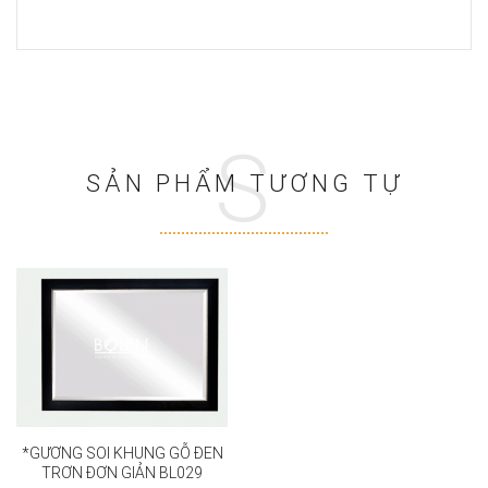
S
SẢN PHẨM TƯƠNG TỰ
*GƯƠNG SOI KHUNG GỖ ĐEN
TRƠN ĐƠN GIẢN BL029