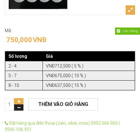
Mã:
Còn Hàng
750,000
VNĐ
Số lượng
Giá
2 - 4
VNĐ712,500 ( 5 % )
5 - 7
VNĐ675,000 ( 10 % )
8 - 10
VNĐ637,500 ( 15 % )
THÊM VÀO GIỎ HÀNG
Đặt hàng qua điện thoại (zalo, viber, imes) 0902.666.960 |
0906.106.951