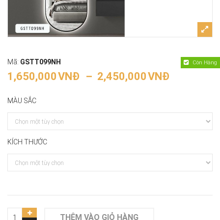
Mã:
GSTT099NH
Còn Hàng
1,650,000
VNĐ
–
2,450,000
VNĐ
MÀU SẮC
KÍCH THƯỚC
THÊM VÀO GIỎ HÀNG