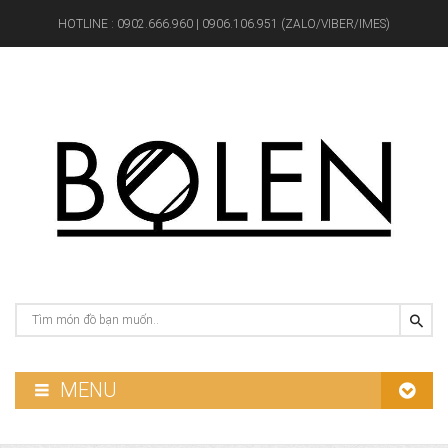
HOTLINE :
0902.666.960 | 0906.106.951 (ZALO/VIBER/IMES)
MENU
GƯƠNG PHÒNG TẮM