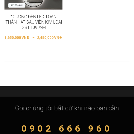
*GƯƠNG ĐÈN LED TOÀN
THÂN HẮT SAU VIỀN KIM LOẠI
GSTT099NH
1,650,000
VNĐ
–
2,450,000
VNĐ
Gọi chúng tôi bất cứ khi nào bạn cần
0902 666 960