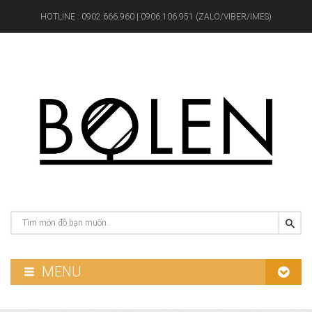
HOTLINE :
0902.666.960 | 0906.106.951 (ZALO/VIBER/IMES)
MENU
GƯƠNG PHÒNG TẮM