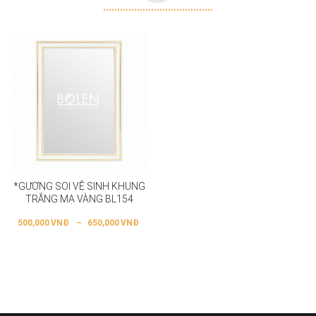
*GƯƠNG SOI VỆ SINH KHUNG
TRẮNG MẠ VÀNG BL154
500,000
VNĐ
–
650,000
VNĐ
Gọi chúng tôi bất cứ khi nào bạn cần
0902 666 960
Gương BOLEN