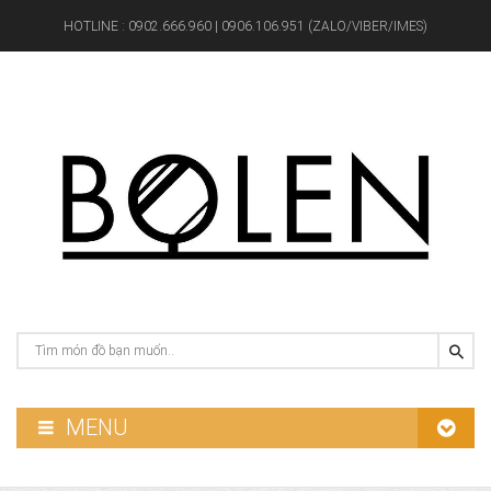
HOTLINE :
0902.666.960 | 0906.106.951 (ZALO/VIBER/IMES)
MENU
GƯƠNG PHÒNG TẮM