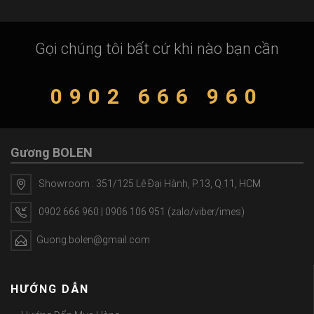
Showroom : 351/125 Lê Đại Hành, P.13, Q.11, HCM
0902 666 960 | 0906 106 951 (zalo/viber/imes)
Guong.bolen@gmail.com
HƯỚNG DẪN
Hướng Dẩn Mua Hàng
Phương Thức Thanh Toán
Phương Thức Giao Hang
Bảng Mẫu Khung
CHÍNH SÁCH
Chính Sách Bảo Mật