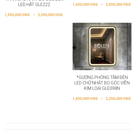
LED HẮT GLE222
1,450,000
VNĐ
–
2,050,000
VNĐ
1,950,000
VNĐ
–
2,550,000
VNĐ
*GƯƠNG PHÒNG TẮM ĐÈN
LED CHỮ NHẬT BO GÓC VIỀN
KIM LOẠI GLE098N
1,850,000
VNĐ
–
2,250,000
VNĐ