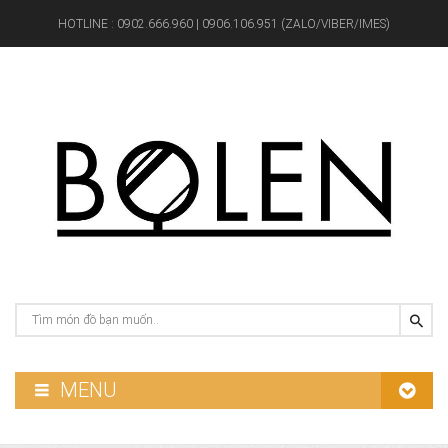
HOTLINE :
0902.666.960 | 0906.106.951 (ZALO/VIBER/IMES)
MENU
GƯƠNG PHÒNG TẮM