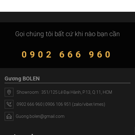
Gọi chúng tôi bất cứ khi nào bạn cần
0902 666 960
Gương BOLEN
Showroom : 351/125 Lê Đại Hành, P.13, Q.11, HCM
0902 666 960 | 0906 106 951 (zalo/viber/imes)
Guong.bolen@gmail.com