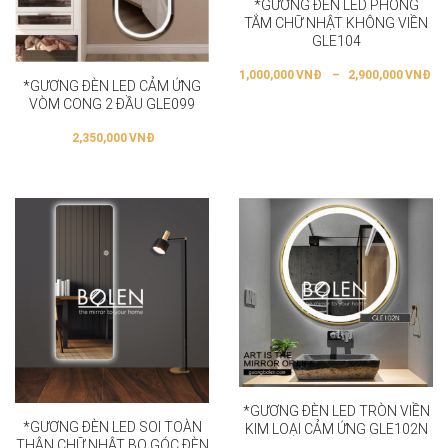
*GƯƠNG ĐÈN LED PHÒNG
TẮM CHỮ NHẬT KHÔNG VIỀN
GLE104
1,000,000
VNĐ
–
2,900,000
VNĐ
*GƯƠNG ĐÈN LED CẢM ỨNG
VÒM CONG 2 ĐẦU GLE099
2,350,000
VNĐ
*GƯƠNG ĐÈN LED TRÒN VIỀN
*GƯƠNG ĐÈN LED SOI TOÀN
KIM LOẠI CẢM ỨNG GLE102N
THÂN CHỮ NHẬT BO GÓC ĐÈN