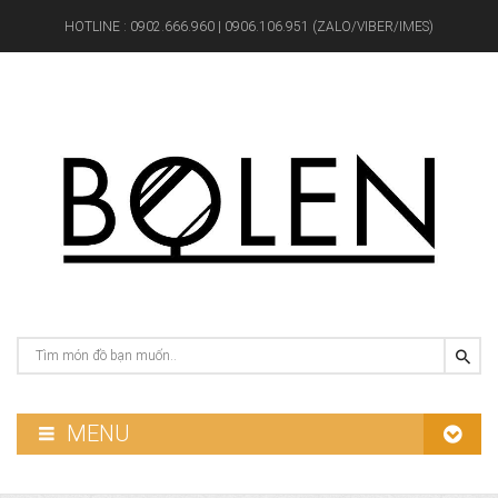
HOTLINE :
0902.666.960 | 0906.106.951 (ZALO/VIBER/IMES)
MENU
GƯƠNG PHÒNG TẮM