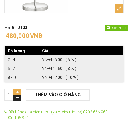
Mã:
GTD103
Còn Hàng
480,000
VNĐ
Số lượng
Giá
2 - 4
VNĐ456,000 ( 5 % )
5 - 7
VNĐ441,600 ( 8 % )
8 - 10
VNĐ432,000 ( 10 % )
THÊM VÀO GIỎ HÀNG
Đặt hàng qua điện thoại (zalo, viber, imes) 0902.666.960 |
0906.106.951