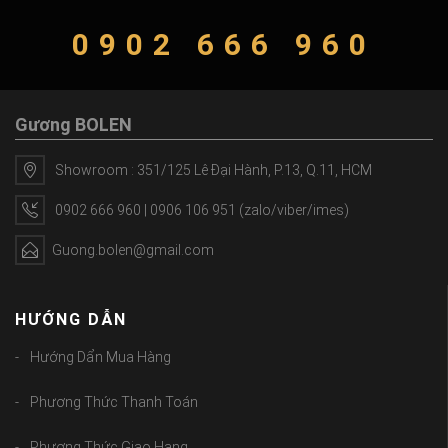
0902 666 960
Gương BOLEN
Showroom : 351/125 Lê Đại Hành, P.13, Q.11, HCM
0902 666 960 | 0906 106 951 (zalo/viber/imes)
Guong.bolen@gmail.com
HƯỚNG DẪN
Hướng Dẩn Mua Hàng
Phương Thức Thanh Toán
Phương Thức Giao Hang