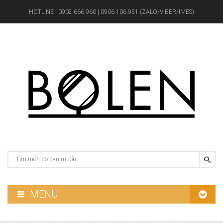
HOTLINE :
0902.666.960 | 0906.106.951 (ZALO/VIBER/IMES)
MENU
GƯƠNG PHÒNG TẮM