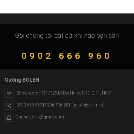
Gọi chúng tôi bất cứ khi nào bạn cần
0902 666 960
Gương BOLEN
Showroom : 351/125 Lê Đại Hành, P.13, Q.11, HCM
0902 666 960 | 0906 106 951 (zalo/viber/imes)
Guong.bolen@gmail.com