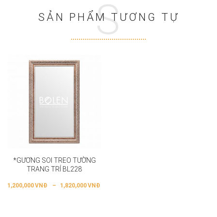
S
SẢN PHẨM TƯƠNG TỰ
*GƯƠNG SOI TREO TƯỜNG
TRANG TRÍ BL228
1,200,000
VNĐ
–
1,820,000
VNĐ