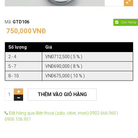
Mã:
GTD106
Còn Hàng
750,000
VNĐ
Số lượng
Giá
2 - 4
VNĐ712,500 ( 5 % )
5 - 7
VNĐ690,000 ( 8 % )
8 - 10
VNĐ675,000 ( 10 % )
THÊM VÀO GIỎ HÀNG
Đặt hàng qua điện thoại (zalo, viber, imes) 0902.666.960 |
0906.106.951