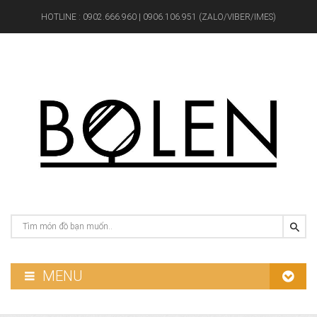
HOTLINE :
0902.666.960 | 0906.106.951 (ZALO/VIBER/IMES)
MENU
GƯƠNG PHÒNG TẮM