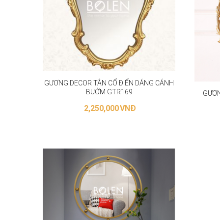
GƯƠNG DECOR TÂN CỔ ĐIỂN DÁNG CÁNH
BƯỚM GTR169
GƯƠN
2,250,000
VNĐ
LỰA CHỌN CÁC TÙY CHỌN
L