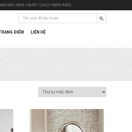
666.960 | 0906.106.951 (ZALO/VIBER/IMES)
RANG ĐIỂM
LIÊN HỆ