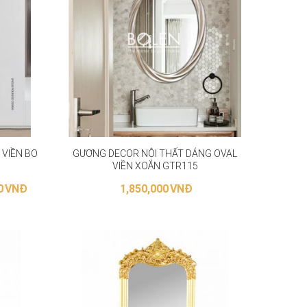
VIỀN BO
GƯƠNG DECOR NỘI THẤT DÁNG OVAL
VIỀN XOẮN GTR115
0
VNĐ
1,850,000
VNĐ
ỌN
LỰA CHỌN CÁC TÙY CHỌN