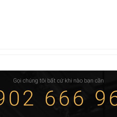
Gọi chúng tôi bất cứ khi nào bạn cần
902 666 9