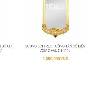
GƯƠNG SOI TREO TƯỜNG TÂN CỔ ĐIỂN
GỖ CHỈ
VÒM 2 ĐẦU GTR167
47
1,050,000
VNĐ
LỰA CHỌN CÁC TÙY CHỌN