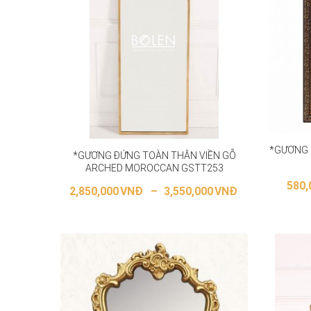
*GƯƠNG 
*GƯƠNG ĐỨNG TOÀN THÂN VIỀN GỖ
ARCHED MOROCCAN GSTT253
580,
2,850,000
VNĐ
–
3,550,000
VNĐ
L
LỰA CHỌN CÁC TÙY CHỌN