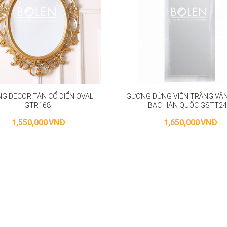
G DECOR TÂN CỔ ĐIỂN OVAL
GƯƠNG ĐỨNG VIỀN TRẮNG VÂN 
GTR168
BẠC HÀN QUỐC GSTT2
1,550,000
VNĐ
1,650,000
VNĐ
ỰA CHỌN CÁC TÙY CHỌN
THÊM VÀO GIỎ HÀNG