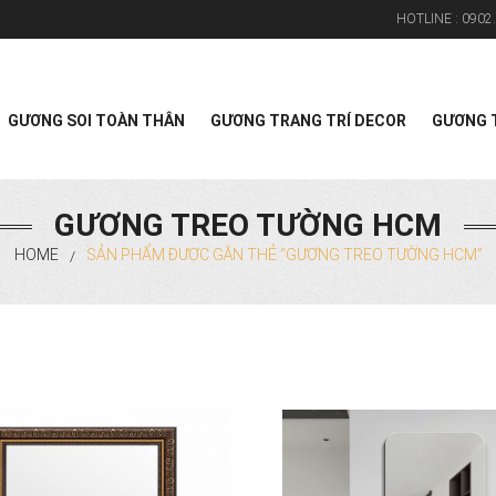
HOTLINE :
0902.
Search
GƯƠNG SOI TOÀN THÂN
GƯƠNG TRANG TRÍ DECOR
GƯƠNG T
GƯƠNG TREO TƯỜNG HCM
HOME
SẢN PHẨM ĐƯỢC GẮN THẺ “GƯƠNG TREO TƯỜNG HCM”
/