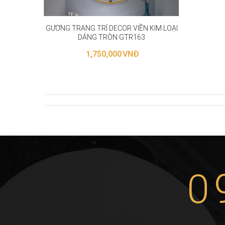
GƯƠNG TRANG TRÍ DECOR VIỀN KIM LOẠI
DÁNG TRÒN GTR163
1,750,000
VNĐ
THÊM VÀO GIỎ HÀNG
0