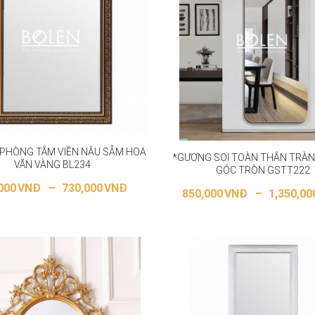
PHÒNG TẮM VIỀN NÂU SẪM HOA
*GƯƠNG SOI TOÀN THÂN TRÀN 
VĂN VÀNG BL234
GÓC TRÒN GSTT222
000
VNĐ
–
730,000
VNĐ
850,000
VNĐ
–
1,350,00
ỰA CHỌN CÁC TÙY CHỌN
LỰA CHỌN CÁC TÙY CH