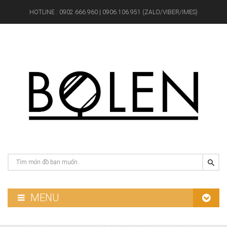
HOTLINE :
0902.666.960 | 0906.106.951 (ZALO/VIBER/IMES)
MENU
GƯƠNG PHÒNG TẮM