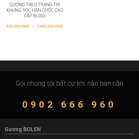
GƯƠNG TREO TRANG TRÍ
KHUNG SỌC HÀN QUỐC CAO
CẤP BL055
930,000
VNĐ
–
1,600,000
VNĐ
Gọi chúng tôi bất cứ khi nào bạn cần
0902 666 960
Gương BOLEN